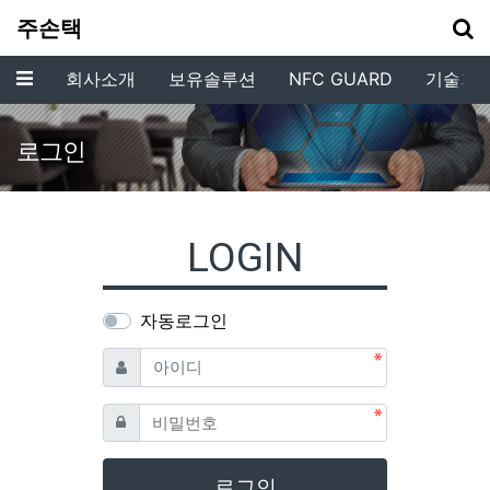
기
주손택
메뉴
회사소개
보유솔루션
NFC GUARD
기술개
로그인
LOGIN
자동로그인
필수
아이디
필수
비밀번호
로그인