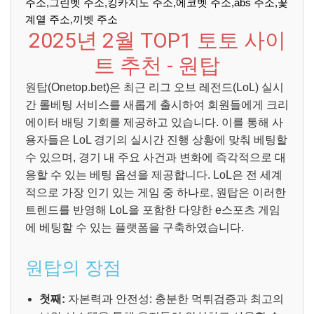
주소,그린벳 주소,킹카지노 주소,에코벳 주소,abs 주소,꽃
계열 주소,끼벳 주소
2025년 2월 TOP1 토토​ 사이
트 추천 - 원탑
원탑(Onetop.bet)은 최근 리그 오브 레전드(LoL) 실시
간 롤베팅 서비스를 새롭게 출시하여 회원들에게 크리
에이터 배팅 기회를 제공하고 있습니다. 이를 통해 사
용자들은 LoL 경기의 실시간 진행 상황에 맞춰 베팅할
수 있으며, 경기 내 주요 사건과 변화에 즉각적으로 대
응할 수 있는 베팅 옵션을 제공합니다. LoL은 전 세계
적으로 가장 인기 있는 게임 중 하나로, 원탑은 이러한
트렌드를 반영해 LoL을 포함한 다양한 e스포츠 게임
에 베팅할 수 있는 플랫폼을 구축하였습니다.
원탑의 장점
첫째:
자본력과 안전성: 충분한 먹튀검증과 최고의